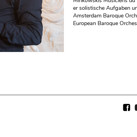
Minkowskis Musiciens du 
er solistische Aufgaben u
Amsterdam Baroque Orche
European Baroque Orchest