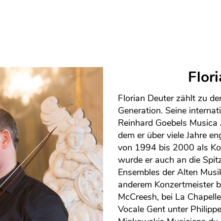
Flor
Florian Deuter zählt zu d
Generation. Seine interna
Reinhard Goebels Musica 
dem er über viele Jahre e
von 1994 bis 2000 als Kon
wurde er auch an die Spit
Ensembles der Alten Musik
anderem Konzertmeister be
McCreesh, bei La Chapell
Vocale Gent unter Philip